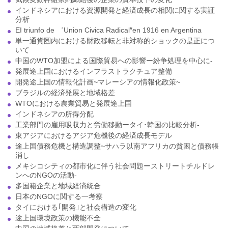
インドネシアにおける資源開発と経済成長の相関に関する実証
分析
EI triunfo de ゛Union Civica Radical″en 1916 en Argentina
単一通貨圏内における財政移転と非対称的ショックの是正につ
いて
中国のWTO加盟による国際貿易への影響ー紛争処理を中心に-
発展途上国におけるインフラストラクチュア整備
開発途上国の情報化計画~マレーシアの情報化政策~
ブラジルの経済発展と地域格差
WTOにおける農業貿易と発展途上国
インドネシアの所得分配
工業部門の雇用吸収力と労働移動ータイ･韓国の比較分析-
東アジアにおけるアジア危機後の経済成長モデル
途上国債務危機と構造調整~サハラ以南アフリカの貧困と債務帳
消し
メキシコシティの都市化に伴う社会問題ーストリートチルドレ
ンへのNGOの活動-
多国籍企業と地域経済統合
日本のNGOに関する一考察
タイにおける｢開発｣と社会構造の変化
途上国環境政策の機能不全