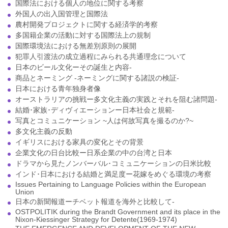
国際法における個人の地位に関する考察
外国人の出入国管理と国際法
農村開発プロジェクトに関する経済学的考察
多国籍企業の活動に対する国際法上の規制
国際環境法における無差別原則の展開
犯罪人引渡法の成立過程にみられる共通理念について
日本のビール文化ーその誕生と内容-
商品とネーミング -ネーミングに関する諸説の検証-
日本における青年独身者像
オーストラリアの挑戦ー多文化主義の実践とそれを阻む諸問題-
結婚･家族･ディヴィエーションー日本社会と規範-
写真とコミュニケーション ~人は何故写真を撮るのか?~
多文化主義の反動
イギリスにおける家具の変化とその背景
企業文化の日台比較ー日系企業の中の台湾と日本
ドラマから見たノンバーバル･コミュニケーションの日米比較
インド･日本における結婚と満足度ー花嫁をめぐる環境の考察
Issues Pertaining to Language Policies within the European
Union
日本の新聞報道ーチベット報道を海外と比較して-
OSTPOLITIK during the Brandt Government and its place in the
Nixon-Kiessinger Strategy for Detente(1969-1974)