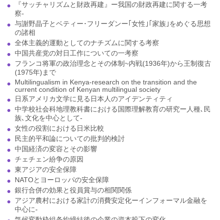
『サッチャリズムと財政再建』ー我国の財政再建に関する一考
察-
与謝野晶子とベティー･フリーダンー｢女性｣｢家族｣をめぐる思想
の諸相
全体主義的運動としてのナチズムに関する考察
中国共産党の対日工作についての一考察
フランコ将軍の政治理念とその体制~内戦(1936年)から王制復古
(1975年)まで
Multilingualism in Kenya-research on the transition and the
current condition of Kenyan multilingual society
日系アメリカ文学に見る日本人のアイデンティティ
中学校社会科地理教科書における国際理解教育の研究ー人種､民
族､文化を中心として-
女性の役割における日米比較
民主的平和論についての批判的検討
中国経済の変容とその影響
チェチェン紛争の原因
東アジアの安全保障
NATOとヨーロッパの安全保障
銀行合併の効果と役員賞与の相関関係
アジア農村における家計の消費安定化ーインフォーマル金融を
中心に-
気候変動枠組条約締結後の企業の資本投下の変化