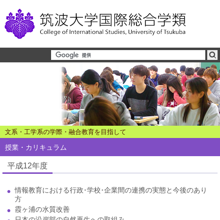
文系・工学系の学際・融合教育を目指して
授業・カリキュラム
平成12年度
情報教育における行政･学校･企業間の連携の実態と今後のあり
方
霞ヶ浦の水質改善
日本の沿岸部の自然再生への取組み