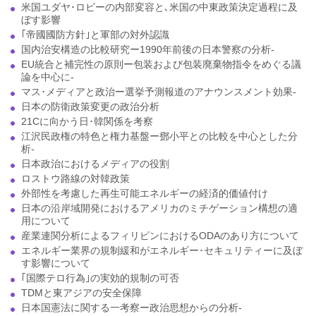
米国ユダヤ･ロビーの内部変容と､米国の中東政策決定過程に及
ぼす影響
｢帝國國防方針｣と軍部の対外認識
国内治安構造の比較研究ー1990年前後の日本警察の分析-
EU統合と補完性の原則ー包装および包装廃棄物指令をめぐる議
論を中心に-
マス･メディアと政治ー選挙予測報道のアナウンスメント効果-
日本の防衛政策変更の政治分析
21Cに向かう日･韓関係を考察
江沢民政権の特色と権力基盤ー鄧小平との比較を中心とした分
析-
日本政治におけるメディアの役割
ロストウ路線の対韓政策
外部性を考慮した再生可能エネルギーの経済的価値付け
日本の沿岸域開発におけるアメリカのミチゲーション構想の適
用について
産業連関分析によるフィリピンにおけるODAのあり方について
エネルギー業界の規制緩和がエネルギー･セキュリティーに及ぼ
す影響について
｢国際テロ行為｣の実効的規制の可否
TDMと東アジアの安全保障
日本国憲法に関する一考察ー政治思想からの分析-