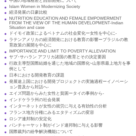
中国の地域格差と西部開発について
Islam Women in Modernizing Society
経済発展の日豪比較
NUTRITION EDUCATION AND FEMALE EMPOWERMENT
FROM THE VIEW OF THE HUMAN DEVELOPMENT-Indian
Situation and case
ドイモイ政策によるベトナムの社会変化ー女性を中心に-
ラテンアメリカの経済開発における教育の影響ーブラジルの教
育政策の展開を中心に
IMPORTANCE AND LIMIT TO POVERTY ALLEVIATION
サブ･サハラン アフリカ諸国の教育とその決定要因
行政主導型国際結婚を通じた地域の国際化~山形県最上地方を事
例として
日本における開発教育の課題
発展途上国における開発プロジェクトの実施過程ーイノベーシ
ョン普及から対話へ-
エイズ問題からみた女性と貧困ータイの事例から-
インドケララ州の社会発展
インターネットが女性の就労に与える有効性の分析
フランス地方分権にみるエタティズムの変容
ロシア連邦制の安定化
パンチャーヤット制がインド連邦制に与える影響
国際裁判の紛争解決機能について