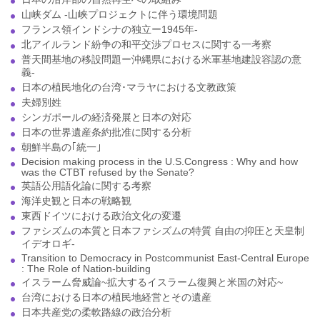
山峡ダム -山峡プロジェクトに伴う環境問題
フランス領インドシナの独立ー1945年-
北アイルランド紛争の和平交渉プロセスに関する一考察
普天間基地の移設問題ー沖縄県における米軍基地建設容認の意
義-
日本の植民地化の台湾･マラヤにおける文教政策
夫婦別姓
シンガポールの経済発展と日本の対応
日本の世界遺産条約批准に関する分析
朝鮮半島の｢統一｣
Decision making process in the U.S.Congress : Why and how
was the CTBT refused by the Senate?
英語公用語化論に関する考察
海洋史観と日本の戦略観
東西ドイツにおける政治文化の変遷
ファシズムの本質と日本ファシズムの特質 自由の抑圧と天皇制
イデオロギ-
Transition to Democracy in Postcommunist East-Central Europe
: The Role of Nation-building
イスラーム脅威論~拡大するイスラーム復興と米国の対応~
台湾における日本の植民地経営とその遺産
日本共産党の柔軟路線の政治分析